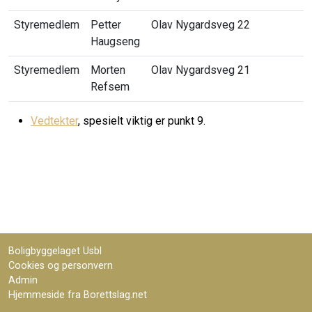
Styremedlem
Petter
Olav Nygardsveg 22
Haugseng
Styremedlem
Morten
Olav Nygardsveg 21
Refsem
Vedtekter
, spesielt viktig er punkt 9.
Boligbyggelaget Usbl
Cookies og personvern
Admin
Hjemmeside fra Borettslag.net